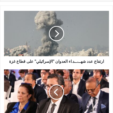
ارتفاع عدد شهــ،ــد.اء العدوان "الإسرائيلي" على قطاع غزة