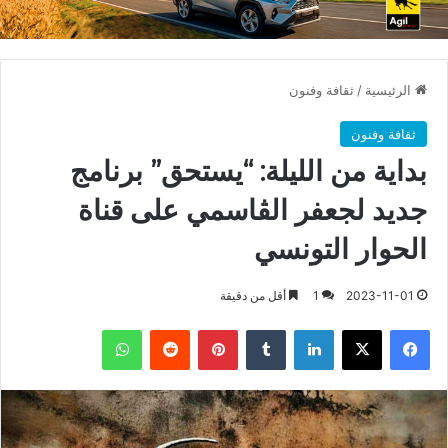
الرئيسية
/
ثقافة وفنون
ثقافة وفنون
بداية من الليلة: “يستحق” برنامج
جديد لجعفر الڨاسمي على قناة
الحوار التونسي
2023-11-01
1
أقل من دقيقة
فيسبوك
X
لينكدإن
بينتيريست
واتساب