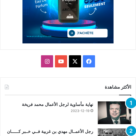
X
فيسبوك
يوتيوب
انستقرام
الأكثر مشاهدة
نهاية مأساوية لرجل الأعمال محمد فريخة
2023-12-19
رجل الأعمــال مهدي بن غربية فــي خــبر كــــــان