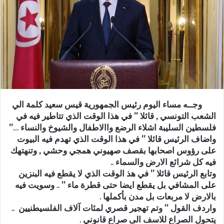
وجــه مساء اليوم رئيس الجمهورية قيس سعيد كلمة الي
الشعب التونسي , قائلا ’’ في هذا الوقت الذي تتاطير فيه في
فلسطين السليبة اشلاء الرضع واالاطفال والشيوخ والنساء …’’
واضاف الرئيس قائلا ’’ في هذا الوقت الذي تهدم فيه البيوت
على رؤوس اصحابها بقصف صهيوني همجي وحشي , وتنهتهك
فيه كل شرائع الارض والسماء ..
وتابع الرئيس قائلا ’’ في هذ الوقت الذي لا يقطع فيه البنزين
على المشافي بل يقطع ايضا حتى قطرة ماء ’’ .. وسويت فيه
بالارض لا مربعات بل مدن بأكملها .
واردف القول ’’ وتم تهجير قصري لمئات آلاف الفلسيطنيين ..
يتحول الصراع للاسف الى صراع قانوني .