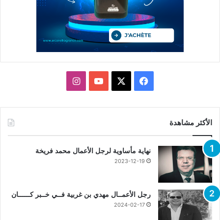
X
فيسبوك
يوتيوب
انستقرام
الأكثر مشاهدة
نهاية مأساوية لرجل الأعمال محمد فريخة
2023-12-19
رجل الأعمــال مهدي بن غربية فــي خــبر كــــــان
2024-02-17