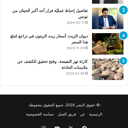
تفاصيل إحباط عمليّة فرار أحد أكبر الحيتان من
تونس
2024-02-11
ديوان الزيت: أسعار زيت الزيتون في تراجع لتبلغ
هذا السعر
2023-11-20
كارثة تهز النفيضة.. وفتح تحقيق للكشف عن
ملابسات الحادثة
2024-01-29
-© حقوق النشر 2026، جميع الحقوق محفوظة
الرئيسية
عن
فريق العمل
سياسة الخصوصية
فيسبوك
X
يوتيوب
انستقرام