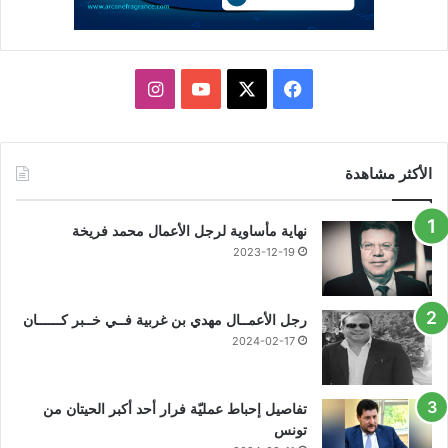
X
فيسبوك
يوتيوب
انستقرام
الأكثر مشاهدة
نهاية مأساوية لرجل الأعمال محمد فريخة
2023-12-19
رجل الأعمــال مهدي بن غربية فــي خــبر كــــــان
2024-02-17
تفاصيل إحباط عمليّة فرار أحد أكبر الحيتان من
تونس