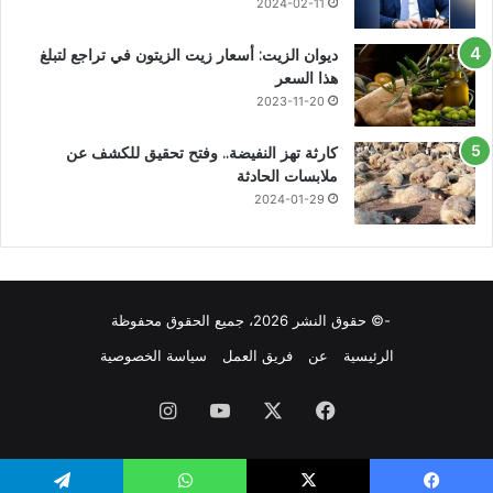
2024-02-11
ديوان الزيت: أسعار زيت الزيتون في تراجع لتبلغ
هذا السعر
2023-11-20
كارثة تهز النفيضة.. وفتح تحقيق للكشف عن
ملابسات الحادثة
2024-01-29
-© حقوق النشر 2026، جميع الحقوق محفوظة
الرئيسية
عن
فريق العمل
سياسة الخصوصية
فيسبوك
X
يوتيوب
انستقرام