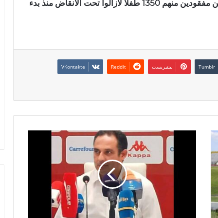
وأشار القدرة، إلى أن الوزارة تلقت 2550 بلاغاً عن مفقودين منهم 1350 طفلا لازالوا تحت الانقاض منذ بدء
بينتيريست