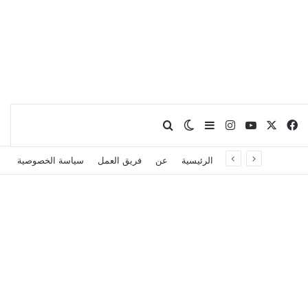
X
فيسبوك
يوتيوب
انستقرام
بحث عن
إضافة عمود جانبي
الوضع المظلم
الرئيسية
عن
فريق العمل
سياسة الخصوصية