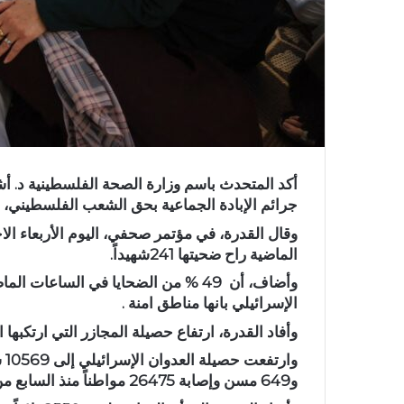
أكد المتحدث باسم وزارة الصحة الفلسطينية د. أش
جرائم الإبادة الجماعية بحق الشعب الفلسطيني، و
الماضية راح ضحيتها 241شهيداً.
وأضاف، أن 49 % من الضحايا في الساعا
الإسرائيلي بانها مناطق امنة .
وأفاد القدرة، ارتفاع حصيلة المجازر التي ارتكبها الاحتل
و649 مسن وإصابة 26475 مواطناً منذ السابع من أكتوبر الماضي.