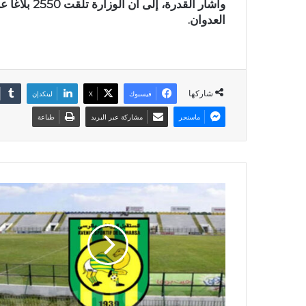
العدوان.
شاركها
فيسبوك
X
لينكدإن
ماسنجر
مشاركة عبر البريد
طباعة