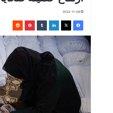
2023-11-08
فيسبوك
X
لينكدإن
بينتيريست