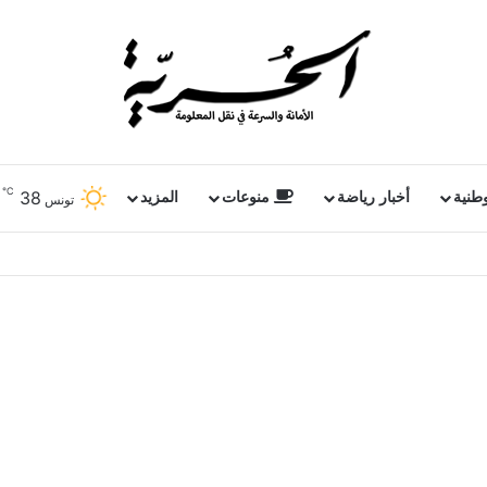
℃
38
وطنية
أخبار رياضة
منوعات
المزيد
تونس