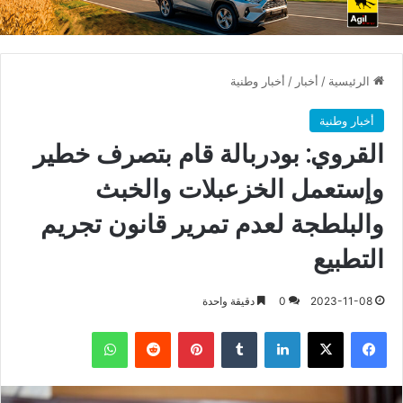
الرئيسية
/
أخبار
/
أخبار وطنية
أخبار وطنية
القروي: بودربالة قام بتصرف خطير
وإستعمل الخزعبلات والخبث
والبلطجة لعدم تمرير قانون تجريم
التطبيع
2023-11-08
0
دقيقة واحدة
فيسبوك
X
لينكدإن
بينتيريست
واتساب