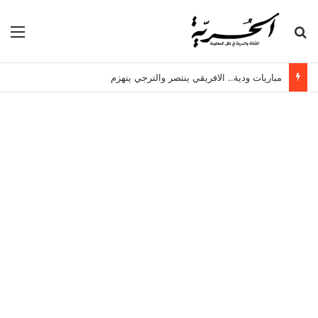
بحث عن
الق
مباريات ودية.. الافريقي ينتصر والترجي ينهزم