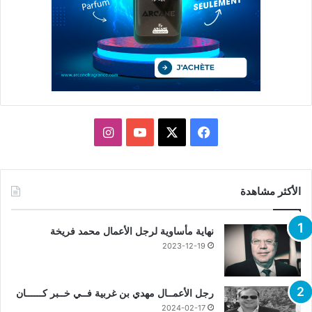
X
فيسبوك
يوتيوب
انستقرام
الأكثر مشاهدة
نهاية مأساوية لرجل الأعمال محمد فريخة
2023-12-19
رجل الأعمــال مهدي بن غربية فــي خــبر كــــــان
2024-02-17