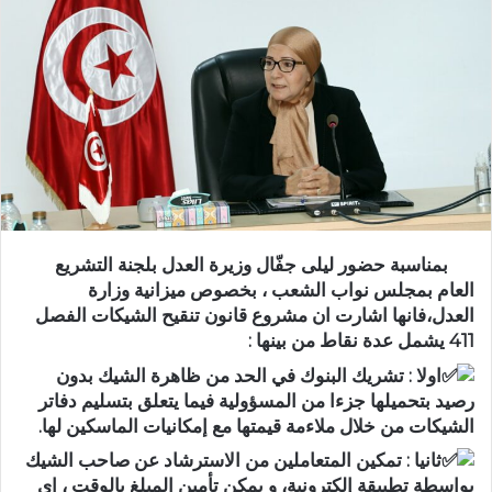
بمناسبة حضور ليلى جفّال وزيرة العدل بلجنة التشريع
العام بمجلس نواب الشعب ، بخصوص ميزانية وزارة
العدل،فانها اشارت ان مشروع قانون تنقيح الشيكات الفصل
411 يشمل عدة نقاط من بينها :
اولا : تشريك البنوك في الحد من ظاهرة الشيك بدون
رصيد بتحميلها جزءا من المسؤولية فيما يتعلق بتسليم دفاتر
الشيكات من خلال ملاءمة قيمتها مع إمكانيات الماسكين لها.
ثانيا : تمكين المتعاملين من الاسترشاد عن صاحب الشيك
بواسطة تطبيقة إلكترونية، و يمكن تأمين المبلغ بالوقت ، اي