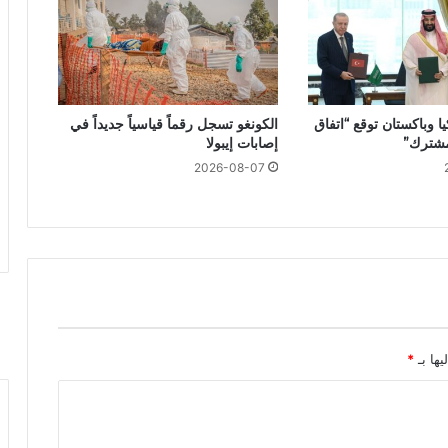
ا وباكستان توقع “اتفاق
الكونغو تسجل رقماً قياسياً جديداً في
مشترك”
إصابات إيبولا
2026-08-07
يها بـ
*