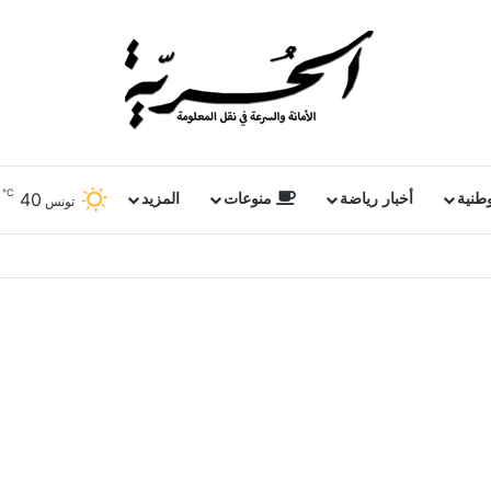
℃
40
وطنية
أخبار رياضة
منوعات
المزيد
تونس