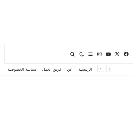
X
فيسبوك
يوتيوب
انستقرام
بحث عن
إضافة عمود جانبي
الوضع المظلم
الرئيسية
عن
فريق العمل
سياسة الخصوصية