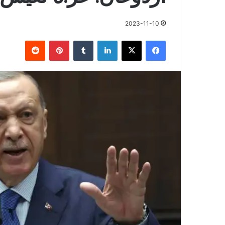
2023-11-10
فيسبوك
X
لينكدإن
بينتيريست