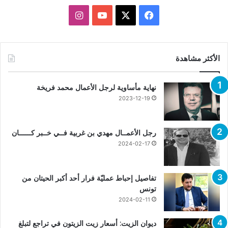
X
فيسبوك
يوتيوب
انستقرام
الأكثر مشاهدة
نهاية مأساوية لرجل الأعمال محمد فريخة
2023-12-19
رجل الأعمــال مهدي بن غربية فــي خــبر كــــــان
2024-02-17
تفاصيل إحباط عمليّة فرار أحد أكبر الحيتان من
تونس
2024-02-11
ديوان الزيت: أسعار زيت الزيتون في تراجع لتبلغ