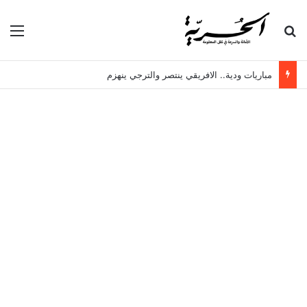
بحث عن
الق
مباريات ودية.. الافريقي ينتصر والترجي ينهزم