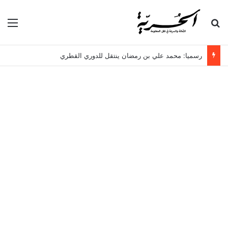
بحث عن
الق
رسميا: محمد علي بن رمضان ينتقل للدوري القطري