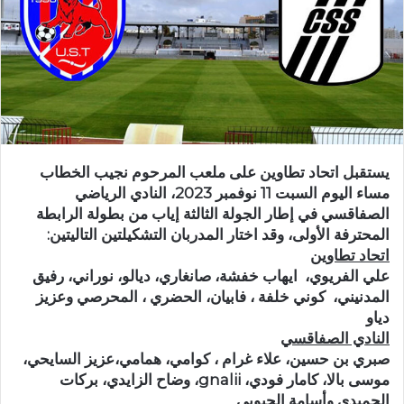
يستقبل اتحاد تطاوين على ملعب المرحوم نجيب الخطاب
مساء اليوم السبت 11 نوفمبر 2023، النادي الرياضي
الصفاقسي في إطار الجولة الثالثة إياب من بطولة الرابطة
المحترفة الأولى، وقد اختار المدربان التشكيلتين التاليتين:
اتحاد تطاوين
علي الفريوي، ايهاب خفشة، صانغاري، ديالو، نوراني، رفيق
المدنيني، كوني خلفة ، فابيان، الحضري ، المحرصي وعزيز
دياو
النادي الصفاقسي
صبري بن حسين، علاء غرام ، كوامي، همامي،عزيز السايحي،
موسى بالا، كامار فودي، gnalii، وضاح الزايدي، بركات
الحميدي وأسامة الحبوبي