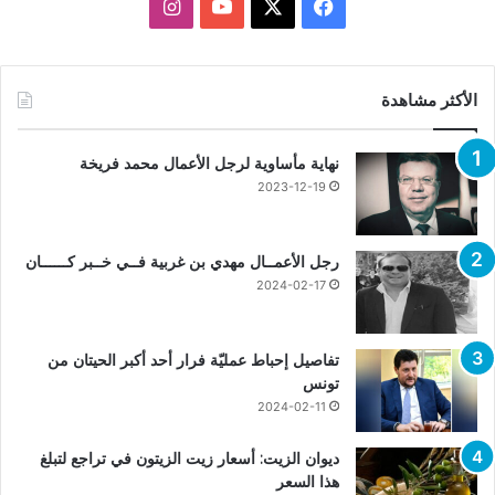
X
فيسبوك
يوتيوب
انستقرام
الأكثر مشاهدة
نهاية مأساوية لرجل الأعمال محمد فريخة
2023-12-19
رجل الأعمــال مهدي بن غربية فــي خــبر كــــــان
2024-02-17
تفاصيل إحباط عمليّة فرار أحد أكبر الحيتان من
تونس
2024-02-11
ديوان الزيت: أسعار زيت الزيتون في تراجع لتبلغ
هذا السعر