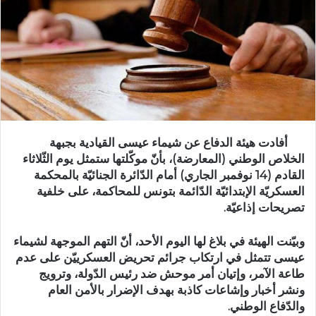
أفادت هيئة الدفاع عن شيماء عيسى القيادية بجبهة
الخلاص الوطني (المعارضة)، بأنّ موكّلتها ستمثل يوم الثّلاثاء
القادم (14 نوفمبر الجاري) أمام الدّائرة الجنائيّة بالمحكمة
العسكريّة الإبتدائيّة الدّائمة بتونس للمحاكمة، على خلفية
تصريحات إذاعيّة.
وبيّنت الهيئة في بلاغ لها اليوم الأحد، أنّ التهم الموجهة لشيماء
عيسى تتمثل في ارتكاب جرائم تحريض العسكرييّن على عدم
طاعة الآمر، وإتيان أمر موحش ضد رئيس الدّولة، وترويج
ونشر أخبار وإشاعات كاذبة بهدف الإضرار بالأمن العام
والدّفاع الوطني.