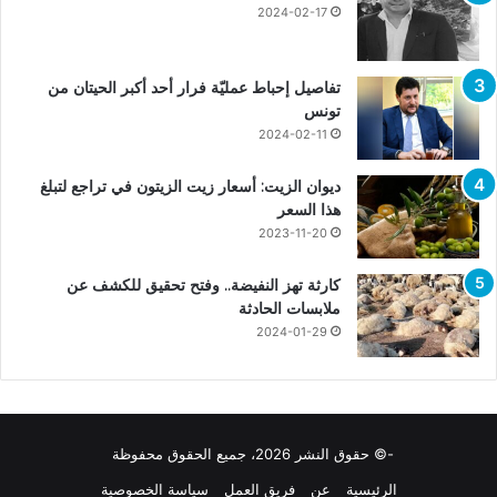
2024-02-17
تفاصيل إحباط عمليّة فرار أحد أكبر الحيتان من
تونس
2024-02-11
ديوان الزيت: أسعار زيت الزيتون في تراجع لتبلغ
هذا السعر
2023-11-20
كارثة تهز النفيضة.. وفتح تحقيق للكشف عن
ملابسات الحادثة
2024-01-29
-© حقوق النشر 2026، جميع الحقوق محفوظة
الرئيسية
عن
فريق العمل
سياسة الخصوصية