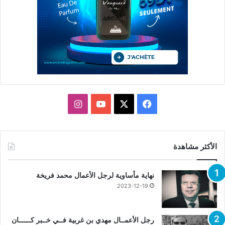
X
فيسبوك
يوتيوب
انستقرام
الأكثر مشاهدة
نهاية مأساوية لرجل الأعمال محمد فريخة
2023-12-19
رجل الأعمــال مهدي بن غربية فــي خــبر كــــــان