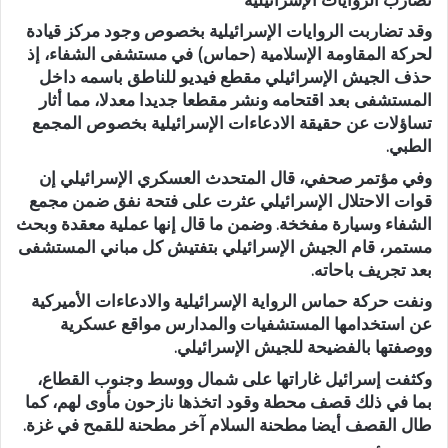
وقد تضاربت الروايات الإسرائيلية بخصوص وجود مركز قيادة
لحركة المقاومة الإسلامية (حماس) في مستشفى الشفاء، إذ
حذف الجيش الإسرائيلي مقطع فيديو للناطق باسمه داخل
المستشفى بعد اقتحامه ونشر مقطعا جديدا معدلا، مما أثار
تساؤلات عن حقيقة الادعاءات الإسرائيلية بخصوص المجمع
الطبي.
وفي مؤتمر صحفي، قال المتحدث العسكري الإسرائيلي إن
قوات الاحتلال الإسرائيلي عثرت على فتحة نفق ضمن مجمع
الشفاء وسيارة مفخخة. وضمن ما قال إنها عملية معقدة وبحث
مستمر، قام الجيش الإسرائيلي بتفتيش كل مباني المستشفى
بعد تجريف باحاته.
ونفت حركة حماس الرواية الإسرائيلية والادعاءات الأميركية
عن استخدامها المستشفيات والمدارس مواقع عسكرية
ووصفتها بالفضيحة للجيش الإسرائيلي.
وكثفت إسرائيل غاراتها على شمال ووسط وجنوب القطاع،
بما في ذلك قصف محطة وقود اتخذها نازحون مأوى لهم، كما
طال القصف أيضا مطحنة السلام آخر مطحنة للقمح في غزة.