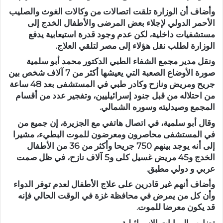
وأضاف أن الوزارة تلقت اتصالات من وكالات الغوث والصليب
الأحمر الدولي لإجلاء بعض المرضى والأطفال الخدج إلى
مستشفيات داخلية، لكن عدم وجود قدرة استيعابية يدفع
الوزارة لطلب نقل هؤلاء إلى مصر لتلقي العلاج.
ونقل مدير مجمع الشفاء الطبي الدكتور محمد أبو سلمية
صورة الأوضاع الصعبة التي يعيشها أكثر من 7 آلاف شخص بين
جريح ومريض ونازح وكادر طبي في المستشفى بعد 48 ساعة
من احتلاله من قبل جنود إسرائيليين، وتفجير عدد من أقسام
المجمع وصيدليته وسوره الشمالي.
وقال أبو سلمية، في اتصال هاتفي مع الجزيرة، إن جميع من
في المستشفى محاصرون ومعرضون للموت البطيء، مشيرا
إلى أنه يوجد بينهم 750 جريحا وأكثر من 36 من الأطفال
الخدج و45 مريض غسيل كلى و5 آلاف نازح، في ظل صمت
عربي و دولي مطبق.
وأضاف أنهم غير قادرين على علاج الأطفال لعدم توفر الدواء
وأن كل من يمرض في محافظة غزة في الوقت الحالي فإنه
قد يكون معرضا للموت.
تضارب الروايات الإسرائيلية