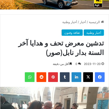
الرئيسية
/
أخبار
/
أخبار وطنية
أخبار وطنية
ثقافة وفنون
تدشين معرض تحف و هدايا آخر
السنة بدار نابل(صور)
2023-11-20
0
أقل من دقيقة
فيسبوك
X
لينكدإن
بينتيريست
واتساب