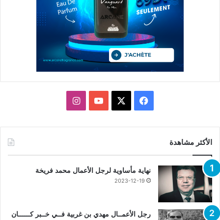
X
فيسبوك
يوتيوب
انستقرام
الأكثر مشاهدة
نهاية مأساوية لرجل الأعمال محمد فريخة
2023-12-19
رجل الأعمــال مهدي بن غربية فــي خــبر كــــــان