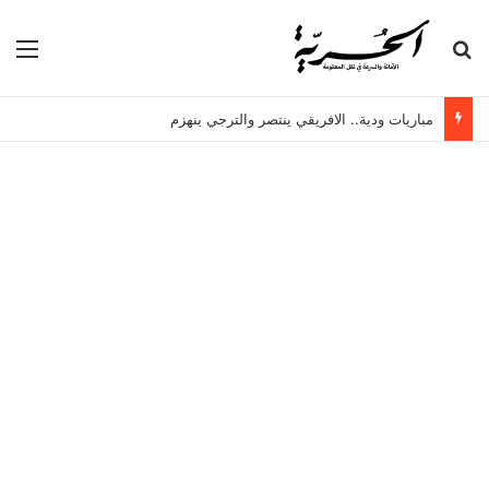
بحث عن
الق
مباريات ودية.. الافريقي ينتصر والترجي ينهزم