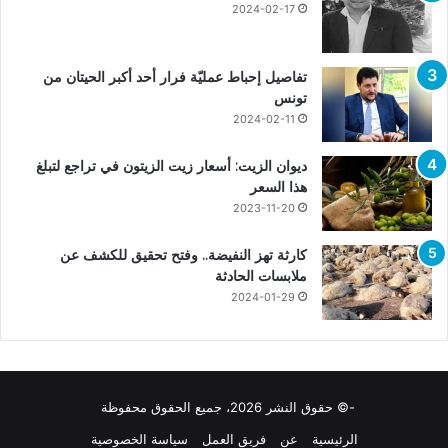
2024-02-17
تفاصيل إحباط عمليّة فرار أحد أكبر الحيتان من
تونس
2024-02-11
ديوان الزيت: أسعار زيت الزيتون في تراجع لتبلغ
هذا السعر
2023-11-20
كارثة تهز النفيضة.. وفتح تحقيق للكشف عن
ملابسات الحادثة
2024-01-29
-© حقوق النشر 2026، جميع الحقوق محفوظة
الرئيسية
عن
فريق العمل
سياسة الخصوصية