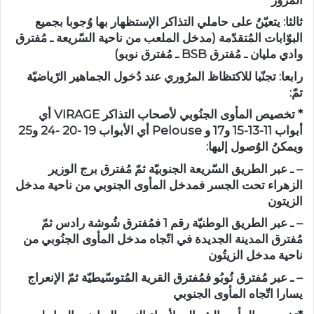
ثالثا: يتعيّنُ على حاملي التذاكر الإستظهار بها وُجوبا بجميع
البوّابات المُتقدّمة (مدخل الملعب من ناحية السّريعة ـ مُفترق
وادي مليان ـ مُفترق BSB ـ مُفترق نوبو)
رابعا: تجنّبا للاكتظاظ المرُوري عند دُخول الجماهير الرّياضيّة
تمّ:
* تخصيص المأوى الجنُوبي لأصحاب التذاكر VIRAGE أي
أبواب 11-13-15 و17 و Pelouse أي الأبواب 19 -20 -24 و25
ويمكنُ الوُصول إليها:
– ـ عبر الطريق السّريعة الجنوبيّة ثمّ مُفترق برج الوزير
الزهراء تحت الجسر فمدخل المأوى الجنوبي من ناحية مدخل
الزيتون
– ـ عبر الطريق الوطنيّة رقم 1 فمُفترق شُوشة رادس ثمّ
مُفترق المدينة الجديدة في اتّجاه مدخل المأوى الجنُوبي من
ناحية مدخل الزيتُون
– ـ عبر مُفترق نُوبُو فمُفترق القرية المُتوسّيطيّة ثمّ الإنعراج
يسارا اتّجاه المأوى الجنوبي