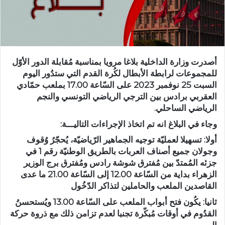
أصدرت وزارة الداخلية بلاغا مرويا بمناسبة مُقابلة الدور الأوّل
للمجموعات لرابطة الأبطال لكُرة القدم التي ستدُور اليوم
السبت 25 نوفمبر 2023 على السّاعة 17.00 بملعب حمّادي
العقربي برادس بين الترجي الرياضي التونسي والنجم
الرياضي الساحلي.
وجاء في البلاغ انه تم اتخاذ الإجراءات التاليـــة:
أولا: تسهيلا لعمليّة توجيه الجماهير الرّياضيّة، يُحجّرُ وُقوف
وجولان جميع أصناف العربات بالطريق الوطنيّة رقم 1 في
جزئه المُمتدّ بين مُفترق شوشة رادس ومُفترق برج الوزير
الزهراء بداية من السّاعة 12.00 إلى السّاعة 21.00 ما عدى
القاصدين الملعب والحاملين لتذاكر الدّخُول
ثانيا: يكُون فتح أبواب الملعب على السّاعة 13.00 ويُستحسنُ
القدُوم في أوقات مُبكّرة تجنبا لعدم تزامن ذلك مع ذروة حركة
المرور