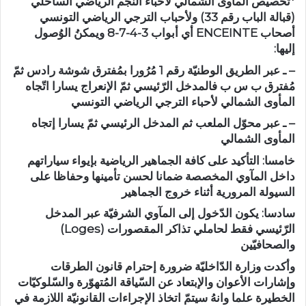
*تخصيص المأوى الشمالي لأحباء النجم الرياضي الساحلي
(قبالة الباب رقم 33) ولأحباب الترجي الرياضي التونسي
أصحاب ENCEINTE أي أبواب 3-4-7-8 ويمكنُ الوُصول
إليها:
– ـ عبر الطريق الوطنيّة رقم 1 مُرُورا بمُفترق شوشة رادس ثمّ
مُفترق ب س ب فالمدخل الرّئيسي ثمّ الإنعراج يسارا اتّجاه
المأوى الشمالي لأحباء الترجي الرياضي التونسي
– ـ عبر محوّل الملعب ثم المدخل الرئيسي ثمّ يسارا إتجاه
المأوى الشمالي
خامسا: التأكيد على كافة الجماهير الرياضية بإيواء سياراتهم
داخل المآوي المخصصة ضمانا لحسن تأمينها وحفاظا على
السيولة المرورية أثناء خروج الجماهير
سادسا: يكون الدّخول إلى المآوي الشرفيّة عبر المدخل
الرّئيسي فقط لحاملي تذاكر المقصورات (Loges)
والصحافيّين
وأكدت وزارة الدّاخليّة ضرورة إحترام قانون الطرقات
وإشارات الأعوان والإبتعاد عن السّياقة المُتهوّرة والسّلوكيّات
الخطيرة علما وانهُ سيتمّ اتخاذ الإجراءات القانونيّة اللازمة في