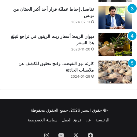
تفاصيل إحباط عمليّة فرار أحد أكبر الحيتان من
تونس
2024-02-11
ديوان الزيت: أسعار زيت الزيتون في تراجع لتبلغ
هذا السعر
2023-11-20
كارثة تهز النفيضة.. وفتح تحقيق للكشف عن
ملابسات الحادثة
2024-01-29
-© حقوق النشر 2026، جميع الحقوق محفوظة
الرئيسية
عن
فريق العمل
سياسة الخصوصية
فيسبوك
X
يوتيوب
انستقرام