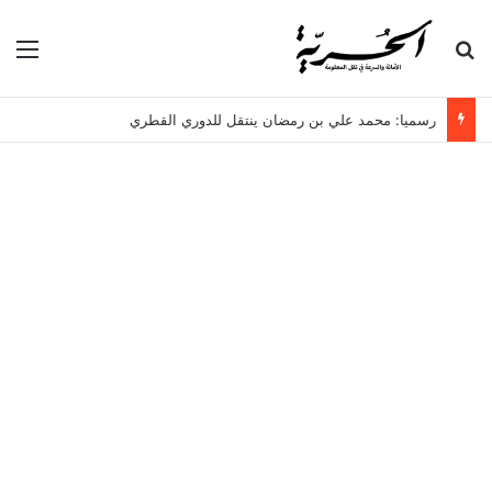
بحث عن
الق
رسميا: محمد علي بن رمضان ينتقل للدوري القطري