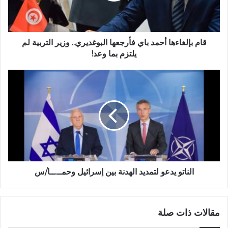
قام بإلغاءها أحمد باي فأرجعها البوغديري.. وزير التربية لم
يلتزم بما وعد!
الناتو يدعو لتمديد الهدنة بين إسرائيل وحمــ.ــا/س
مقالات ذات صلة