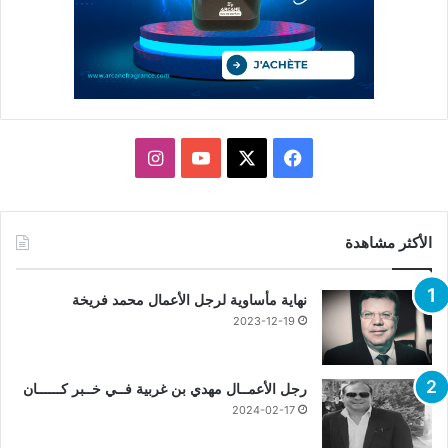
X
فيسبوك
يوتيوب
انستقرام
الأكثر مشاهدة
نهاية مأساوية لرجل الأعمال محمد فريخة
2023-12-19
رجل الأعمــال مهدي بن غربية فــي خــبر كــــــان
2024-02-17