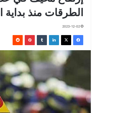
الطرقات منذ بداية ا
2023-12-02
فيسبوك
X
لينكدإن
بينتيريست