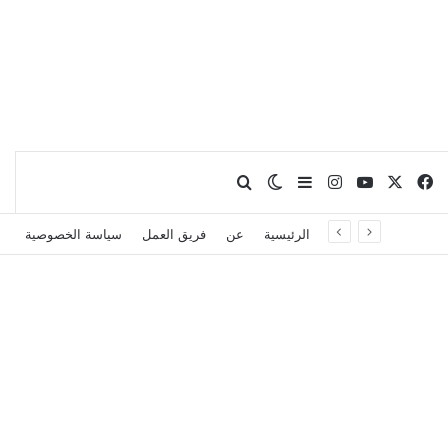
X
فيسبوك
يوتيوب
انستقرام
بحث عن
إضافة عمود جانبي
الوضع المظلم
الرئيسية
عن
فريق العمل
سياسة الخصوصية