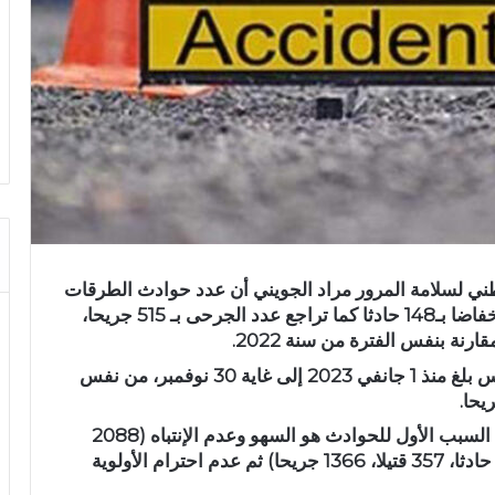
ني لسلامة المرور مراد الجويني أن عدد حوادث الطرقات
في تونس منذ بداية العام الجاري 2023، سجل انخفاضا بـ148 حادثا كما تراجع عدد الجرحى بـ 515 جريحا،
واوضح الجويني ان عدد حوادث الطرقات في تونس بلغ منذ 1 جانفي 2023 إلى غاية 30 نوفمبر، من نفس
و بين الجويني في تصريح اذاعي اليوم السبت، أن السبب الأول للحوادث هو السهو وعدم الإنتباه (2088
حادثا، 267 قتيلا، 2473 جريحا) يليه السرعة (831 حادثا، 357 قتيلا، 1366 جريحا) ثم عدم احترام الأولوية