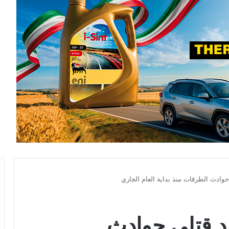
وادث الطرقات منذ بداية العام الجاري
د قتلى حوادث