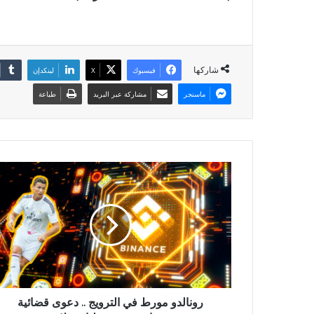
شاركها
فيسبوك
X
لينكدإن
ماسنجر
مشاركة عبر البريد
طباعة
رونالدو مورط في الترويج .. دعوى قضائية