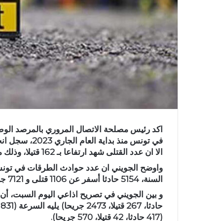
اكد رئيس مصلحة الاتصال المروري بالمرصد الوط
الا ان عدد القتلى شهد ارتفاعا بـ 162 قتيلا، وذلك مقارنة بنفس الفترة من سنة 2022.
السنة، 5154 حادثا أسفر عن 1106 قتلى و 7121 جريحا.
(417 حادثا، 42 قتيلا، 570 جريحا).