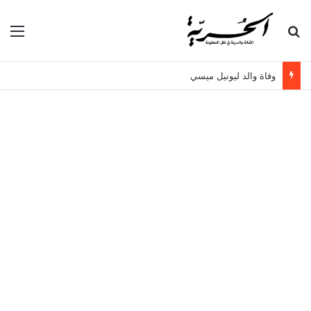
بحث عن
الق
وفاة والد ليونيل ميسي