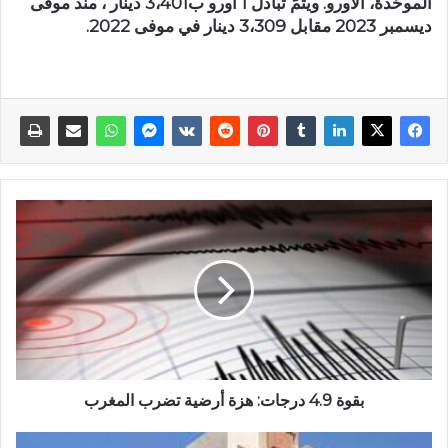
الموحّدة، الأورو. ويتمّ تبادل 1 أورو ب3،401 دينار ، منذ موفى
ديسمبر 2023 مقابل 3،309 دينار في موفى 2022.
بقوة 4.9 درجات: هزة أرضية تضرب المغرب