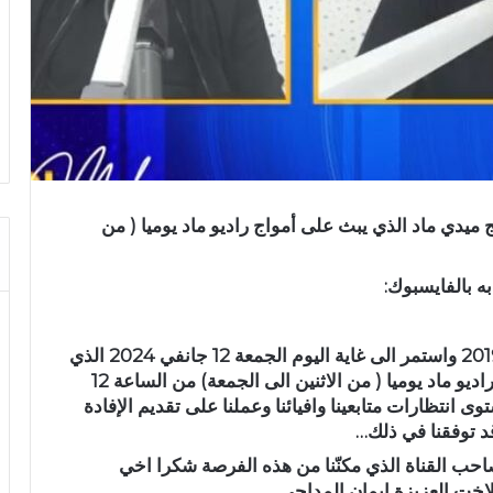
 ميدي ماد الذي يبث على أمواج راديو ماد يوميا ( من
ه بالفايسبوك:
انتهى المشوار الذي بدأناه ثلاثتنا يوم 14 سبتمبر 2019 واستمر الى غاية اليوم الجمعة 12 جانفي 2024 الذي
شهد نهاية برنامج ميدي ماد الذي يبث على أمواج راديو ماد يوميا ( من الاثنين الى الجمعة) من الساعة 12
في مستوى انتظارات متابعينا وافيائنا وعملنا على تقديم الإفادة
قد توفقنا في ذلك…
حب القناة الذي مكنّنا من هذه الفرصة شكرا اخي
اخت العزيزة ايمان المداحي…