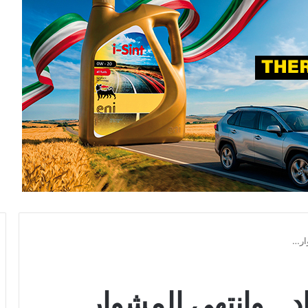
وار…
د .. وانتهى المشوار…