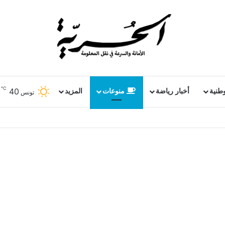
℃
40
وطنية
أخبار رياضة
منوعات
المزيد
تونس