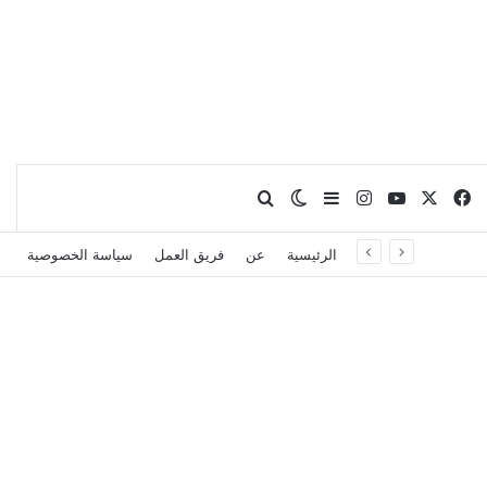
X
فيسبوك
يوتيوب
انستقرام
بحث عن
إضافة عمود جانبي
الوضع المظلم
الرئيسية
عن
فريق العمل
سياسة الخصوصية