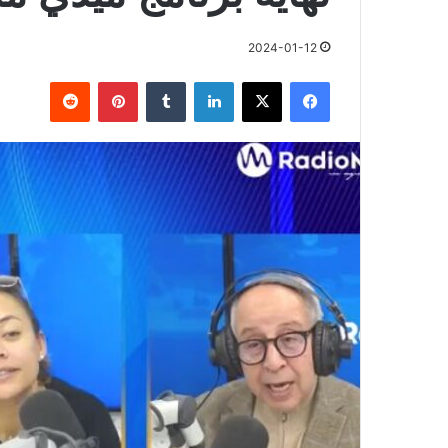
2024-01-12
فيسبوك
X
لينكدإن
بينتيريست