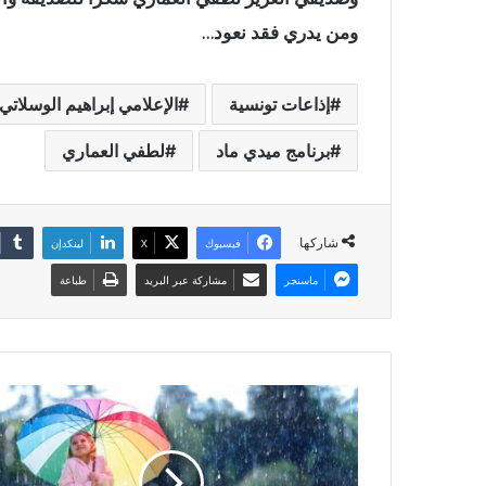
ومن يدري فقد نعود…
إذاعات تونسية
الإعلامي إبراهيم الوسلاتي
برنامج ميدي ماد
لطفي العماري
شاركها
فيسبوك
X
لينكدإن
ماسنجر
مشاركة عبر البريد
طباعة