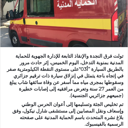
تولت فرق النجدة والإنقاذ التابعة للإدارة الجهوية للحماية
المدنية بمنوبة التدخل، اليوم الخميس، إثر حادث مرور
بالطريق السيارة “أ03″على مستوى النقطة الكيلومترية صفر
في إتجاه باجة يتمثل في إنزلاق سيارة ذات ترقيم جزائري
وسقوطها بمجرى مياه مما أسفر عن وفاة سائقها شاب يبلغ
من العمر 27 سنة وتعرض مرافقيه إلى إصابات خطيرة
(جميعهم جزائريي الجنسية).
تم تخليص الجثة وتسليمها إلى أعوان الحرس الوطني
وإسعاف ونقل المصابين إلى مستشفى شارل نيكول، وفق
بلاغ نشره المتحدث باسم الحماية المدنية على صفحته
الرسمية بالفيسبوك.