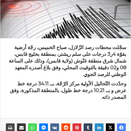
سجّلت محطات رصد الزّلازل، صباح الخميس، رجّة أرضية
بقوّة 4ر3 درجات على سلم ريشتر، بمنطقة بخليج قابس،
شمال شرق منطقة غنّوش (ولاية قابس)، وذلك على الساعة
08 و02 دقيقة بالتوقيت المحلي، وفق بلاغ أصدره المعهد
الوطني للرصد الجوي.
وحدّدت التّحاليل الأولية مركز الرّجّة، بــ 34.11 درجة خط
عرض و بــ 10.21 درجة خط طول، بالمنطقة المذكورة، وفق
المصدر ذاته.