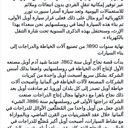
عبر توفير إمكانية تنقلٍ الفردي بدون انبعاثات وملائم
للاستعمالات اليومية. وتعد سيارة أسترا سبورت تورر
الكهربائية أبرو مثال على ذلك. فعلى غرار سيارة أوبل الأولى،
تم بناء هذه السيارة أيضا في روسلسهايم. نحن سعداء بهذا
الإرث، وسنحتفل بهذه الذكرى السنوية تحت شارة التنقل
بالكهرباء ».
نهاية سنوات 1890: من تصنيع آلات الخياطة والدراجات إلى
بناء السيارات
بدأت قصة نجاح أوبل سنة 1862، عندما شيد آدم أوبل مصنعه
الأول لإنتاج آلات الخياطة في روسلسهايم، واضعا بذلك أسس
الشركة. بشكل سريع أصبحت أوبل واحدة من كبريات
الشركات المصنعة لآلات الخياطة في ألمانيا. وأصبحت آلات
خياطة أوبل تصدر إلى كل بلدان أوروبا. ثم صادفت أوبل بعد
ذلك نجاح باهرا مع دخولها مجال إنتاج الدراجات. صنعت
الشركة دراجتها الأولى في روسلسهايم سنة 1886، الشيء
الذي جعل من أوبل واحدا من المُصَنِّعين الأوائل للدراجات في
ألمانيا. خلال عقد العشرينيات من القرن الماضي، وبالموازاة
مع نشاط السيارات، أصبحت أوبل أكبر مُصَنِّع للدراجات في
العالم، وهو النجاح الذي كان يقف وراءه أبناء مؤسس الشركة.