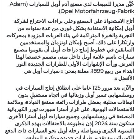
عُيِّن مديرا للمبيعات لدى مصنع آدم أوبل للسيارات (
Adam
).
Opel Motorfahrzeug-Fabrik
أتاح الاستحواذ على المصنع وعلى براءات الاختراع لشركة
أوبل إمكانية الاستفادة بشكل فوري من عدة سنوات من
التجربة والخبرة المتراكمة في بناء العربات المزودة بمحركات.
وارتكازا على ذلك، أصبح بإمكان لوتزمان والمستخدمين
السابقين في خطوط إنتاج دراجات أوبل أن يقوموا بتصنيع
سيارات باسم علامة أوبل داخل مبنى مصمم خصيصا لهذا
الغرض. ورأت الإشهارات الأولى للطرازات الجديدة النور
ابتداء من ربيع 1899، معلنة بفخر: « سيارات أوبل هي
الأفضل ».
والآن، بعد مرور 125 عاما على انطلاق إنتاج السيارات في
روسلسهايم، تسير أوبل وزبنائها في اتجاه مستقبلٍ بدون
انبعاثات محلية، بفضل طرازات رائعة، ممتعةِ القيادة، وملائمة
للاستعمالات اليومية، على غرار أسترا سبورت تورر الكهربائية
المصنعة في روسلسهايم، وجميع سيارات أوبل أسترا الأخرى.
ستكون سنة 2024 إذن مطبوعة بالاحتفالات بهذه الذكرى
السنوية الكبرى وبمواصلة رحلة أوبل نحو السيارات ذات الدفع
الكهربائي مع تقديم طرازات جديدة مبتكرة. للمتابعة…