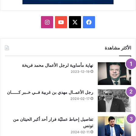
X
فيسبوك
يوتيوب
انستقرام
الأكثر مشاهدة
نهاية مأساوية لرجل الأعمال محمد فريخة
2023-12-19
رجل الأعمــال مهدي بن غربية فــي خــبر كــــــان
2024-02-17
تفاصيل إحباط عمليّة فرار أحد أكبر الحيتان من
تونس
2024-02-11