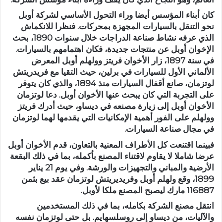
كان أبناء المؤسس أيضا وراء التحول الأساسي لشركة أوبل
نحو التنقل بالسيارات المجهزة بمحركات. فنظرا للانكماش
الذي عرفه نشاط صناعة الدراجات خلال سنوات 1890، بحث
الإخوان أوبل عن منتجات جديدة، فكان اهتمامهم بالسيارات.
في سنة 1897، زار الأخوان فريتز وولهلم أوبل المعرض
الألماني الأول للسيارات في برلين، حيث التقيا مع فريدريتش
لوتزمان، صانع أقفال السيارات منذ 1894، والذي كان يتوفر
على التجربة التي كان يبحث عنها الأخوان أوبل. دعا لوتزمان
الأخوان أوبل إلى زيارة مصنعه في ديساو، حيث أدرك فريتز
وولهلم على الفور أهمية الإمكانيات التي يقدمها لهما لوتزمان
في مجال صناعة السيارات.
فبينما اقتنعت كل الأطراف المعنية بالتعاون، قدم الأخوان أوبل
عرضا شاملا لا يقاوم لاقتناء المصنع بأكمله، بما في ذلك البقعة
الأرضية والمباني والتجهيزات والورشة. وفي يوم 21 يناير
1899، وقع ولهلم أوبل وفريديريتش لوتزمان عقد بيع بثمن
116887 مارك ليصبح المصنع ملكا لأوبل.
انتقل مصنع الشركة بكامله، بما في ذلك المستخدمين
والآليات، من ديساو إلى روسلسهايم. بل حتى لوتزمان نفسه