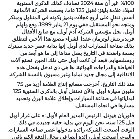
100%. غير أن سنة 2024 تصادف كذلك الذكرى السنوية
لميلاد علامة بليتز: فقبل 125 عاما، وضعت الشركة الألمانية
أسس تنقلٍ على أربع عجلات يتميز بكونه في المتناول ومبتكر
ومتجه نحو المستقبل. ففي يوم 21 يناير 1899، وقع ولهلم
أوبل، نجل مؤسس الشركة آدم أوبل، مع صانع الأقفال
فريديريتش لوتزمان عقدا لشراء مصنع هذا الأخير، لتنطلق
بذلك صناعة السيارات لدى أوبل. إنها بداية عصر جديد سيترك
بصمة واضحة في التاريخ يصل مداها إلى ما هو أبعد من
روسلسهايم. فبعد أن كانت أوبل حتى ذلك الحين تصنع آلات
الخياطة والدراجات الهوائية، ها هي ذي تدخل بفضل هذه
الاتفاقية إلى مجال جديد تماما وغير مسبوق بالنسبة للشركة.
منذ ذلك التاريخ، أخرجت مصانع إنتاج العلامة أزيد من 75
مليون سيارة أوبل. والآن تحتفل أوبل بالذكرى السنوية 125
لبداياتها في صناعة السيارات وإطلاق علامة البرق وتحديد
مسارها في اتجاه المستقبل.
فلوريان هيوتل، الرئيس المدير العام لأوبل: « على غرار أوبل
قبل 125 سنة، نحن اليوم في بداية حقبة جديدة. في ذلك
الوقت أصبحت الشركة رائدة بدخولها عصر صناعة السيارات.
واليوم، أصبحت أوبل رائدة أيضا في مجال الدفع الكهربائي،