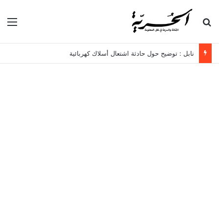
بحث عن
الق
نابل : توضيح حول حادثة اشتعال أسلاك كهربائية