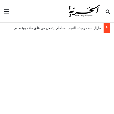
بحث عن
الق
مازال ملف وحيد.. النجم الساحلي يتمكن من غلق ملف بوغطاس