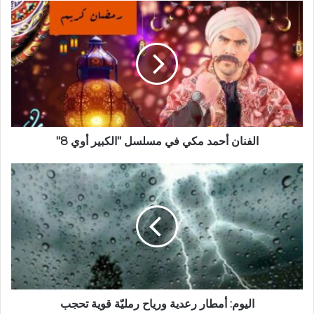
الفنان أحمد مكي في مسلسل "الكبير أوي 8"
اليوم: أمطار رعدية ورياح رمليّة قوية تحجب