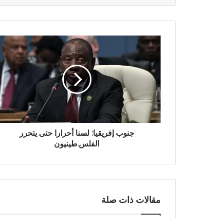
جنوب إفريقيا: لسنا أحرارا حتى يتحرر
الفلس.طينيون
مقالات ذات صلة