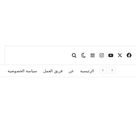
X
فيسبوك
يوتيوب
انستقرام
بحث عن
إضافة عمود جانبي
الوضع المظلم
الرئيسية
عن
فريق العمل
سياسة الخصوصية