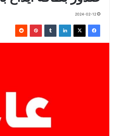
2024-02-12
فيسبوك
X
لينكدإن
بينتيريست