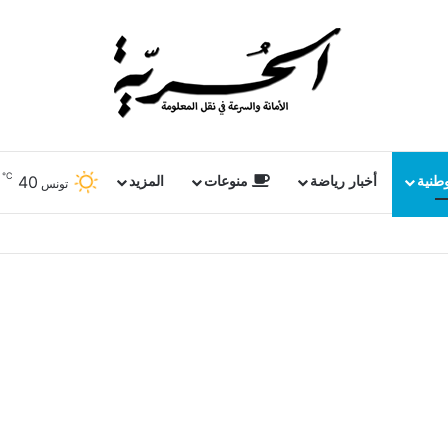
℃
40
وطنية
أخبار رياضة
منوعات
المزيد
تونس