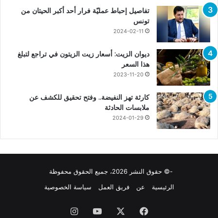
تفاصيل إحباط عمليّة فرار أحد أكبر الحيتان من
تونس
2024-02-11
ديوان الزيت: أسعار زيت الزيتون في تراجع لتبلغ
هذا السعر
2023-11-20
كارثة تهز النفيضة.. وفتح تحقيق للكشف عن
ملابسات الحادثة
2024-01-29
-© حقوق النشر 2026، جميع الحقوق محفوظة
الرئيسية
عن
فريق العمل
سياسة الخصوصية
فيسبوك
X
يوتيوب
انستقرام