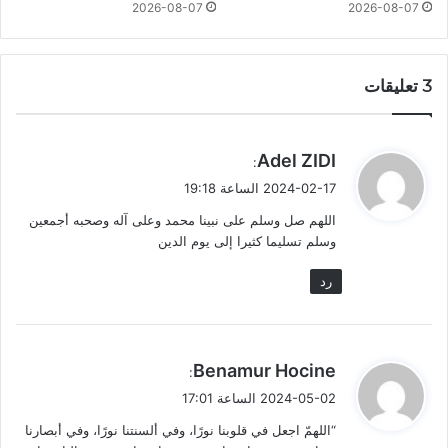
2026-08-07
2026-08-07
‫3 تعليقات
ي
Adel ZIDI
:
ق
2024-02-17 الساعة 19:18
و
اللهم صل وسلم على نبينا محمد وعلى آله وصحبه أجمعين
ل
وسلم تسليما كثيرا إلى يوم الدين
رد
ي
Benamur Hocine
:
ق
2024-05-02 الساعة 17:01
و
“اللهمّ اجعل في قلوبنا نورًا، وفي ألسنتنا نورًا، وفي أبصارنا
ل