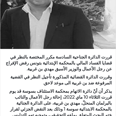
قررت الدائرة الجناحية السادسة مكرر المختصة بالنظر في
قضايا الفساد المالي بالمحكمة الإبتدائية بتونس رفض الإفراج
عن رجل الأعمال والوزير الأسبق مهدي بن غربية.
وقررت الدائرة القضائية المذكورة تأجيل النظر في القضية
المرفوعة ضد بن غربية الى موعد لاحق.
يذكر أن أنّ دائرة الاتهام بمحكمة الاستئناف بسوسة قد يوم
قررت الثلاثاء 10 ماي 2022، إحالة رجل الأعمال والنائب
بالبرلمان المنحلّ، مهدي بن غربية، على الدائرة الجنائية
بالمحكمة الابتدائية سوسة 1 وذلك بعد النقض الجزئي لقرار
ختم البحث المتعلق بملفه التحقيقي، وتوجيه تهم التدليس