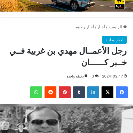
الرئيسية
/
أخبار
/
أخبار وطنية
أخبار وطنية
رجل الأعمــال مهدي بن غربية فــي
خــبر كــــــان
2024-02-17
3
دقيقة واحدة
فيسبوك
X
لينكدإن
بينتيريست
واتساب