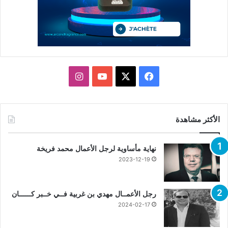
X
فيسبوك
يوتيوب
انستقرام
الأكثر مشاهدة
نهاية مأساوية لرجل الأعمال محمد فريخة
2023-12-19
رجل الأعمــال مهدي بن غربية فــي خــبر كــــــان
2024-02-17