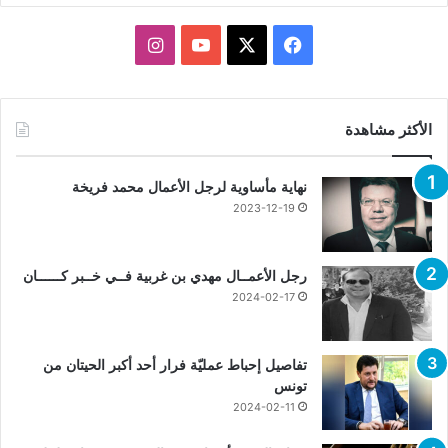
X
فيسبوك
يوتيوب
انستقرام
الأكثر مشاهدة
نهاية مأساوية لرجل الأعمال محمد فريخة
2023-12-19
رجل الأعمــال مهدي بن غربية فــي خــبر كــــــان
2024-02-17
تفاصيل إحباط عمليّة فرار أحد أكبر الحيتان من
تونس
2024-02-11