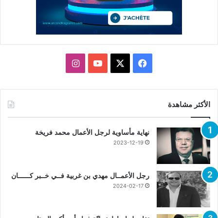
X
فيسبوك
يوتيوب
انستقرام
الأكثر مشاهدة
نهاية مأساوية لرجل الأعمال محمد فريخة
2023-12-19
رجل الأعمــال مهدي بن غربية فــي خــبر كــــــان
2024-02-17