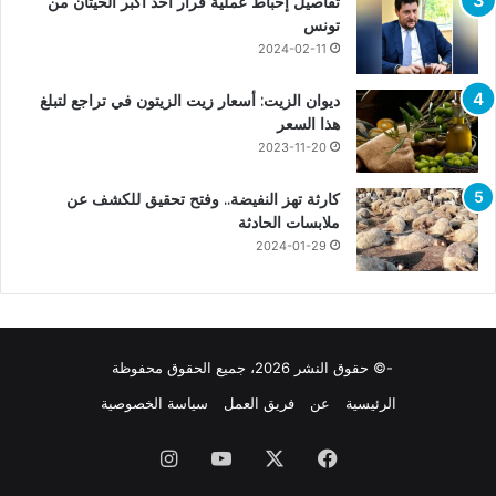
تفاصيل إحباط عمليّة فرار أحد أكبر الحيتان من
تونس
2024-02-11
ديوان الزيت: أسعار زيت الزيتون في تراجع لتبلغ
هذا السعر
2023-11-20
كارثة تهز النفيضة.. وفتح تحقيق للكشف عن
ملابسات الحادثة
2024-01-29
-© حقوق النشر 2026، جميع الحقوق محفوظة
الرئيسية
عن
فريق العمل
سياسة الخصوصية
فيسبوك
X
يوتيوب
انستقرام