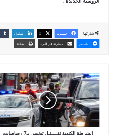
الروسية الجديدة”.
شاركها
فيسبوك
X
لينكدإن
ماسنجر
مشاركة عبر البريد
طباعة
الشرطة الكندية تقــ،ـتـل تونسي بـ7 رصاصات،