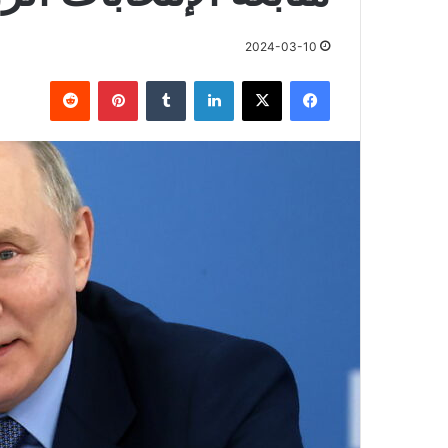
2024-03-10
فيسبوك
X
لينكدإن
بينتيريست