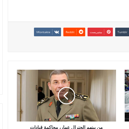
بينتيريست
من بينهم الجنرال عمار، محاكمة قيادات