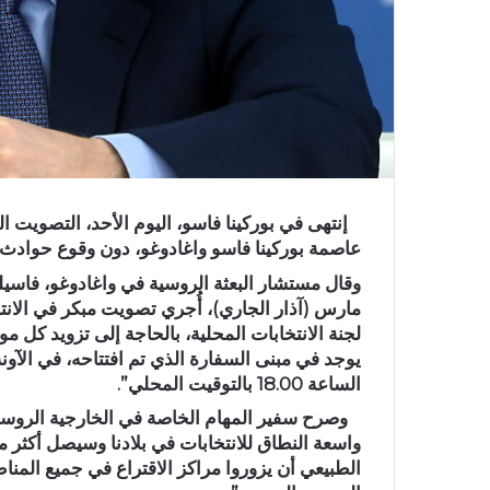
إنتهى في بوركينا فاسو، اليوم الأحد، التصويت ال
عاصمة بوركينا فاسو واغادوغو، دون وقوع حوادث.
وقال مستشار البعثة الروسية في واغادوغو، فاسيل
مارس (آذار الجاري)، أُجري تصويت مبكر في الانت
لجنة الانتخابات المحلية، بالحاجة إلى تزويد ك
الساعة 18.00 بالتوقيت المحلي”.
وصرح سفير المهام الخاصة في الخارجية الروسية،
واسعة النطاق للانتخابات في بلادنا وسيصل أكثر 
الطبيعي أن يزوروا مراكز الاقتراع في جميع المن