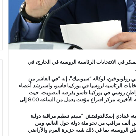
مبكر في الانتخابات الرئاسية الروسية في الخارج، في
ي زولوتوخين، لوكالة “سبوتنيك”، إنه “في العاشر من
خابات الرئاسية لروسيا في بوركينا فاسو، واسترشد أعضاء
ل مواطن روسي في بوركينا فاسو بفرصة التصويت، حيث
يوجد في مبنى السفارة الذي تم افتتاحه، في الآونة الأخيرة، مركز اقتراع مؤقت يعمل من الساعة 8.00 إلى
 غينادي إسكالدوفيتش: “سيتم تنظيم مراقبة دولية
من ألف مراقب من نحو مئة دولة حول العالم، ومن
اطق الروسية، بما في ذلك شبه جزيرة القرم والأراضي