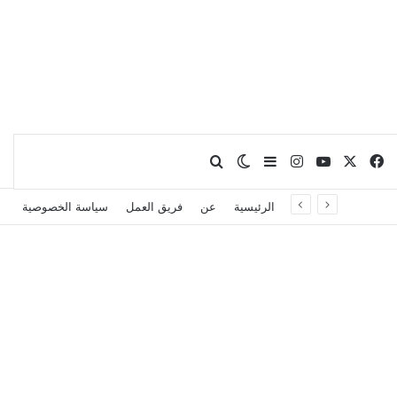
X
فيسبوك
يوتيوب
انستقرام
بحث عن
إضافة عمود جانبي
الوضع المظلم
الرئيسية
عن
فريق العمل
سياسة الخصوصية