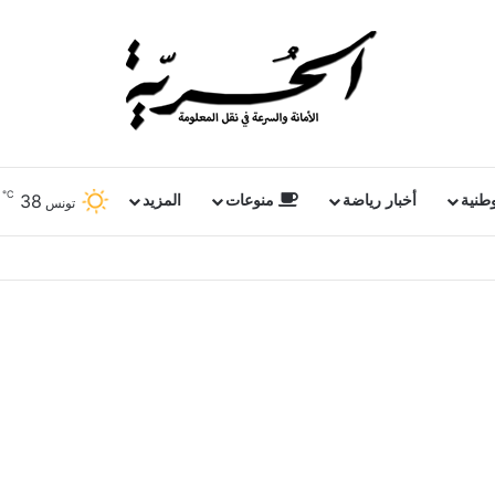
℃
38
وطنية
أخبار رياضة
منوعات
المزيد
تونس
زنجبار