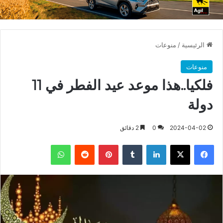
الرئيسية
/
منوعات
منوعات
فلكيا..هذا موعد عيد الفطر في 11
دولة
2024-04-02
0
2 دقائق
فيسبوك
X
لينكدإن
بينتيريست
واتساب