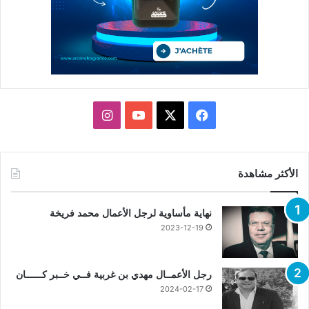
X
فيسبوك
يوتيوب
انستقرام
الأكثر مشاهدة
نهاية مأساوية لرجل الأعمال محمد فريخة
2023-12-19
رجل الأعمــال مهدي بن غربية فــي خــبر كــــــان
2024-02-17