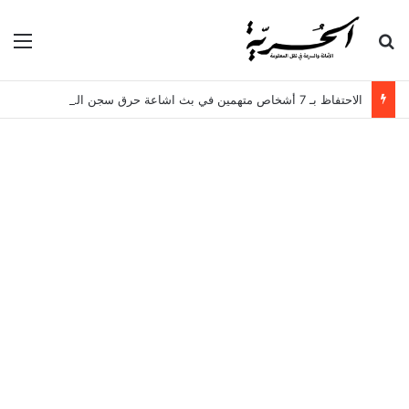
بحث عن
الق
الاحتفاظ بـ 7 أشخاص متهمين في بث اشاعة حرق سجن المسعدين