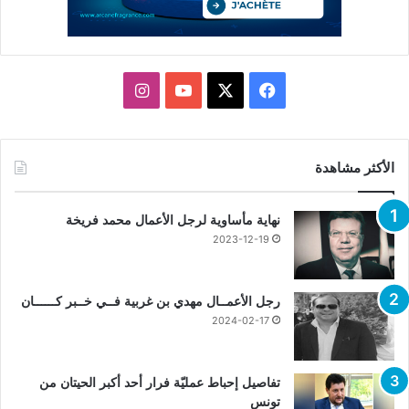
X
فيسبوك
يوتيوب
انستقرام
الأكثر مشاهدة
نهاية مأساوية لرجل الأعمال محمد فريخة
2023-12-19
رجل الأعمــال مهدي بن غربية فــي خــبر كــــــان
2024-02-17
تفاصيل إحباط عمليّة فرار أحد أكبر الحيتان من
تونس