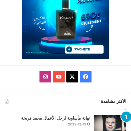
X
فيسبوك
يوتيوب
انستقرام
الأكثر مشاهدة
نهاية مأساوية لرجل الأعمال محمد فريخة
2023-12-19