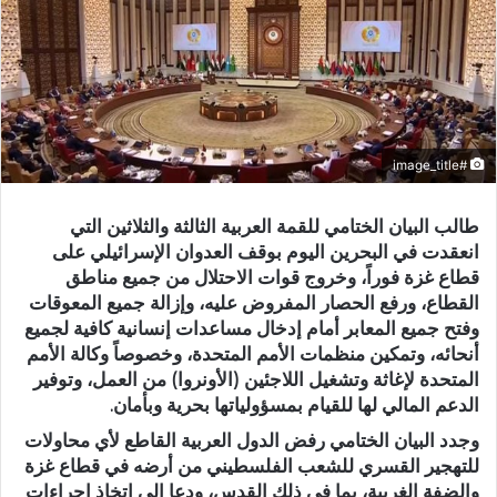
#image_title
طالب البيان الختامي للقمة العربية الثالثة والثلاثين التي
انعقدت في البحرين اليوم بوقف العدوان الإسرائيلي على
قطاع غزة فوراً، وخروج قوات الاحتلال من جميع مناطق
القطاع، ورفع الحصار المفروض عليه، وإزالة جميع المعوقات
وفتح جميع المعابر أمام إدخال مساعدات إنسانية كافية لجميع
أنحائه، وتمكين منظمات الأمم المتحدة، وخصوصاً وكالة الأمم
المتحدة لإغاثة وتشغيل اللاجئين (الأونروا) من العمل، وتوفير
الدعم المالي لها للقيام بمسؤولياتها بحرية وبأمان.
وجدد البيان الختامي رفض الدول العربية القاطع لأي محاولات
للتهجير القسري للشعب الفلسطيني من أرضه في قطاع غزة
والضفة الغربية، بما في ذلك القدس، ودعا إلى اتخاذ إجراءات