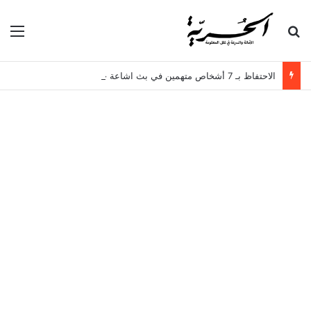
بحث عن
الق
الاحتفاظ بـ 7 أشخاص متهمين في بث اشاعة حرق سجن المسعدين