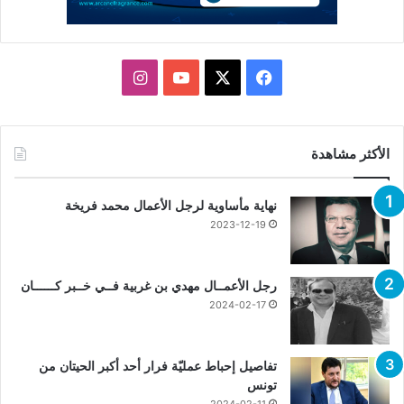
X
فيسبوك
يوتيوب
انستقرام
الأكثر مشاهدة
نهاية مأساوية لرجل الأعمال محمد فريخة
2023-12-19
رجل الأعمــال مهدي بن غربية فــي خــبر كــــــان
2024-02-17
تفاصيل إحباط عمليّة فرار أحد أكبر الحيتان من
تونس