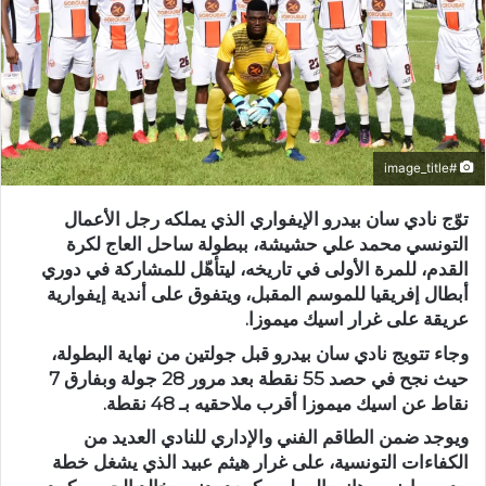
#image_title
توّج نادي سان بيدرو الإيفواري الذي يملكه رجل الأعمال
التونسي محمد علي حشيشة، ببطولة ساحل العاج لكرة
القدم، للمرة الأولى في تاريخه، ليتأهّل للمشاركة في دوري
أبطال إفريقيا للموسم المقبل، ويتفوق على أندية إيفوارية
عريقة على غرار اسيك ميموزا.
وجاء تتويج نادي سان بيدرو قبل جولتين من نهاية البطولة،
حيث نجح في حصد 55 نقطة بعد مرور 28 جولة وبفارق 7
نقاط عن اسيك ميموزا أقرب ملاحقيه بـ 48 نقطة.
ويوجد ضمن الطاقم الفني والإداري للنادي العديد من
الكفاءات التونسية، على غرار هيثم عبيد الذي يشغل خطة