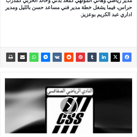
مدير رياضي وهاني المولهي كمعد بدني وخالد الحربي كمدرب
حراس، فيما يشغل خطة مدير فني مساعد حسن بالليل ومدير
اداري عبد الكريم بوعزيز.