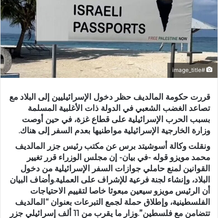
#image_title
قررت حكومة المالديف حظر دخول الإسرائيليين إلى البلاد مع
تصاعد الغضب الشعبي في الدولة ذات الأغلبية المسلمة
بسبب الحرب الإسرائيلية على قطاع غزة، في حين أوصت
وزارة الخارجية الإسرائيلية مواطنيها بعدم السفر إلى هناك.
ونقلت وكالة أسوشيتد برس عن مكتب رئيس جزر المالديف
محمد مويزو قوله -في بيان- إن مجلس الوزراء قرر تغيير
القوانين لمنع حاملي جوازات السفر الإسرائيلية من دخول
البلاد، وإنشاء لجنة فرعية للإشراف على العملية.وأضاف البيان
أن الرئيس مويزو سيعين مبعوثا خاصا لتقييم الاحتياجات
الفلسطينية، وإطلاق حملة لجمع التبرعات بعنوان “المالديف
تتضامن مع فلسطين”.وزار ما يقرب من 11 ألف إسرائيلي جزر