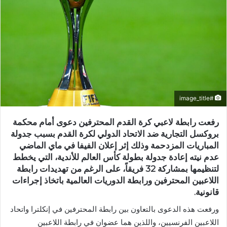
#image_title
رفعت رابطة لاعبي كرة القدم المحترفين دعوى أمام محكمة
بروكسل التجارية ضد الاتحاد الدولي لكرة القدم بسبب جدولة
المباريات المزدحمة وذلك إثر إعلان الفيفا في ماي الماضي
عدم نيته إعادة جدولة ​بطولة كأس العالم للأندية​، التي يخطط
لتنظيمها بمشاركة 32 فريقاً، على الرغم من تهديدات ​رابطة
اللاعبين المحترفين​ ورابطة الدوريات العالمية باتخاذ إجراءات
قانونية.
ورفعت هذه الدعوى بالتعاون بين رابطة المحترفين في إنكلترا و​اتحاد
اللاعبين الفرنسيين​، واللذين هما عضوان في رابطة اللاعبين