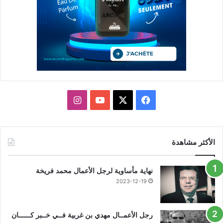
X
فيسبوك
يوتيوب
انستقرام
الأكثر مشاهدة
نهاية مأساوية لرجل الأعمال محمد فريخة
2023-12-19
رجل الأعمــال مهدي بن غربية فــي خــبر كــــــان