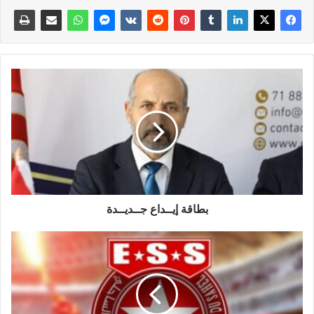
بطاقة إيــداع جــديــدة