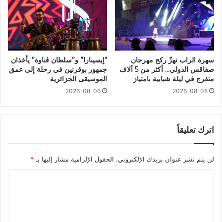
سهرة الراب تهزّ ركح مهرجان
“إيسينارا” و”سلطان ڤناوة” يأخذان
صفاقس الدولي… أكثر من 5 آلاف
جمهور بوقرنين في رحلة إلى عمق
متفرج في ليلة شبابية بامتياز
الموسيقى الجزائرية
2026-08-06
2026-08-08
اترك تعليقاً
لن يتم نشر عنوان بريدك الإلكتروني.
الحقول الإلزامية مشار إليها بـ
*
ا
ل
ت
ع