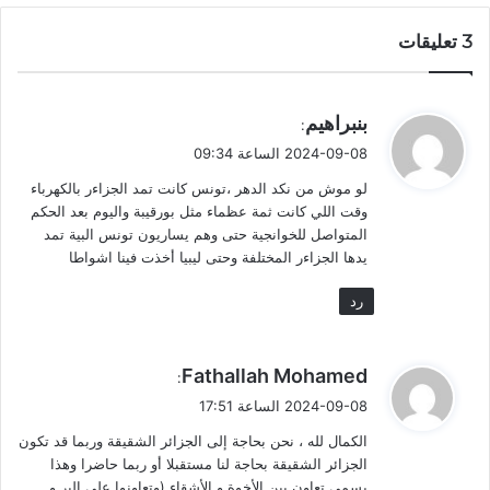
‫3 تعليقات
ي
بنبراهيم
:
ق
2024-09-08 الساعة 09:34
و
لو موش من نكد الدهر ،تونس كانت تمد الجزاءر بالكهرباء
ل
وقت اللي كانت ثمة عظماء مثل بورقيبة واليوم بعد الحكم
المتواصل للخوانجية حتى وهم يساريون تونس البية تمد
يدها الجزاءر المختلفة وحتى ليبيا أخذت فينا اشواطا
رد
ي
Fathallah Mohamed
:
ق
2024-09-08 الساعة 17:51
و
الكمال لله ، نحن بحاجة إلى الجزائر الشقيقة وربما قد تكون
ل
الجزائر الشقيقة بحاجة لنا مستقبلا أو ربما حاضرا وهذا
يسمى تعاون بين الأخوة و الأشقاء (وتعاونوا على البر و