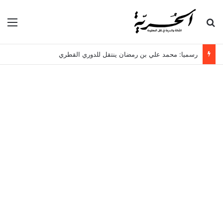
بحث عن
الق
رسميا: محمد علي بن رمضان ينتقل للدوري القطري