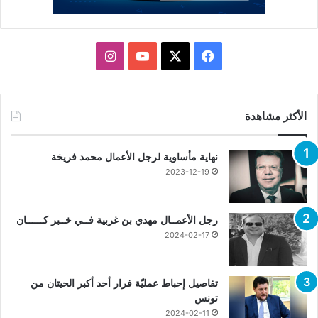
X
فيسبوك
يوتيوب
انستقرام
الأكثر مشاهدة
نهاية مأساوية لرجل الأعمال محمد فريخة
2023-12-19
رجل الأعمــال مهدي بن غربية فــي خــبر كــــــان
2024-02-17
تفاصيل إحباط عمليّة فرار أحد أكبر الحيتان من
تونس
2024-02-11