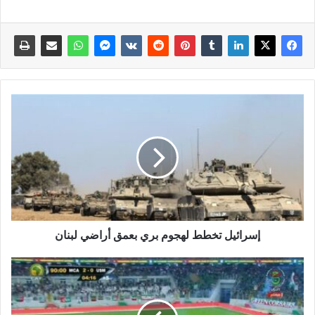
إسرائيل تخطط لهجوم بري بعمق أراضي لبنان