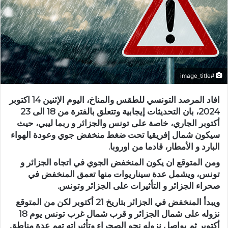
#image_title
افاد المرصد التونسي للطقس والمناخ، اليوم الإثنين 14 اكتوبر
2024، بان التحديثات إيجابية وتتعلق بالفترة من 18 الى 23
أكتوبر الجاري، خاصة على تونس والجزائر و ربما ليبي، حيث
سيكون شمال إفريقيا تحت ضغط منخفض جوي وعودة الهواء
البارد و الأمطار، قادما من اوروبا.
ومن المتوقع ان يكون المنخفض الجوي في اتجاه الجزائر و
تونس، ويشمل عدة سيناريوات منها تعمق المنخفض في
صحراء الجزائر و التأثيرات على الجزائر وتونس.
ويبدأ المنخفض في الجزائر بتاريخ 21 أكتوبر لكن من المتوقع
نزوله على شمال الجزائر و قرب شمال غرب تونس يوم 18
أكتوبر ثم يواصل نزوله نحو الصحراء وتأثيراته تهم عدة مناطق