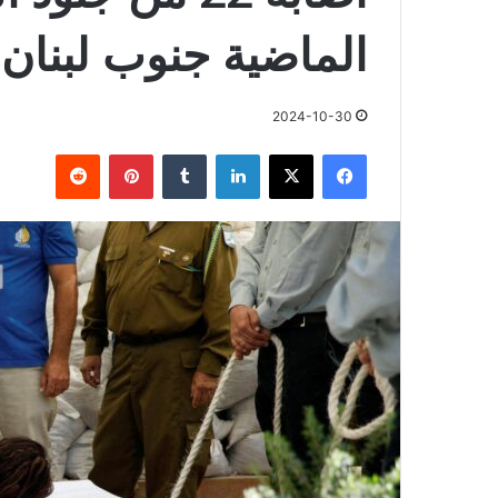
الماضية جنوب لبنان
2024-10-30
فيسبوك
X
لينكدإن
بينتيريست