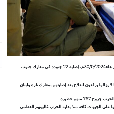
أعلن جيش الاحتلال “الإسرائيلي”، مساء اليوم الأربعاء30/0/2024م، إصابة 22 جنوده في معارك جنوب
 باسم الجيش إلى أن 291 عسكريا لا يزالوا يرقدون للعلاج بعد إصابتهم بمعارك غزة ولبنان
جنديا قتلوا على الجبهات كافة منذ بداية الحرب غالبيتهم العظمى