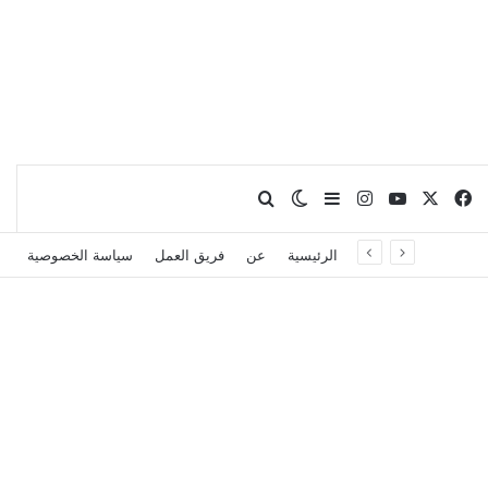
X
فيسبوك
يوتيوب
انستقرام
بحث عن
إضافة عمود جانبي
الوضع المظلم
الرئيسية
عن
فريق العمل
سياسة الخصوصية