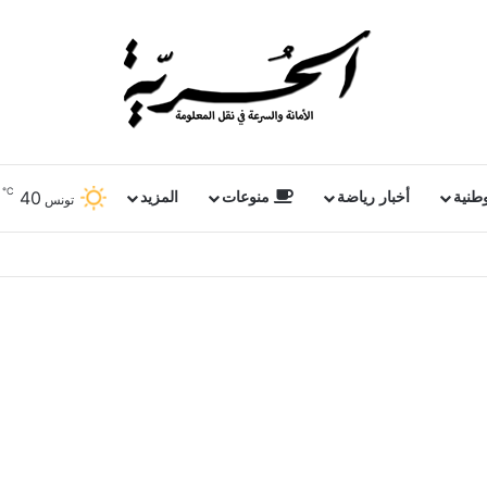
℃
40
وطنية
أخبار رياضة
منوعات
المزيد
تونس