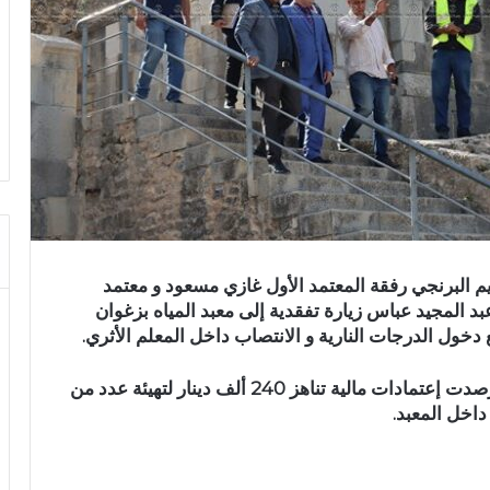
توبر 2024 والي زغوان كريم البرنجي رفقة المعتمد الأول غازي مسعود و معتمد
 المجيد عباس زيارة تفقدية إلى معبد المياه بزغوان
دخول الدرجات النارية و الانتصاب داخل المعلم الأثري.
من جانبه أشار كاتب عام بلدية زغوان أن البلدية رصدت إعتمادات مالية تناهز 240 ألف دينار لتهيئة عدد من
اخل المعبد.