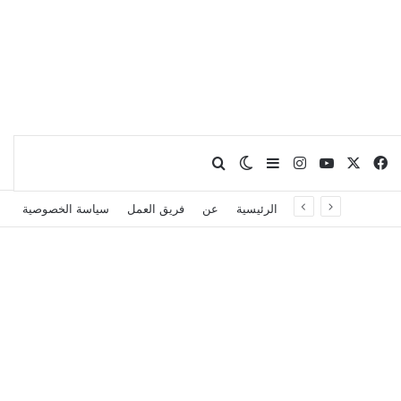
X
فيسبوك
يوتيوب
انستقرام
بحث عن
إضافة عمود جانبي
الوضع المظلم
الرئيسية
عن
فريق العمل
سياسة الخصوصية