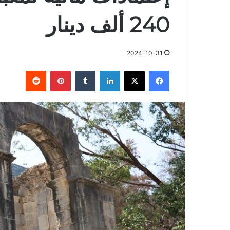
240 ألف دينار
2024-10-31
فيسبوك
X
لينكدإن
بينتيريست