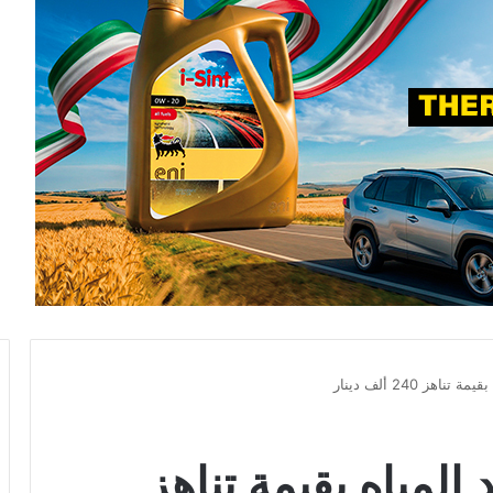
هز 240 ألف دينار
 المياه بقيمة تناهز