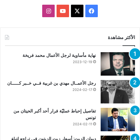
X
فيسبوك
يوتيوب
انستقرام
الأكثر مشاهدة
نهاية مأساوية لرجل الأعمال محمد فريخة
2023-12-19
رجل الأعمــال مهدي بن غربية فــي خــبر كــــــان
2024-02-17
تفاصيل إحباط عمليّة فرار أحد أكبر الحيتان من
تونس
2024-02-11
ديوان الزيت: أسعار زيت الزيتون في تراجع لتبلغ