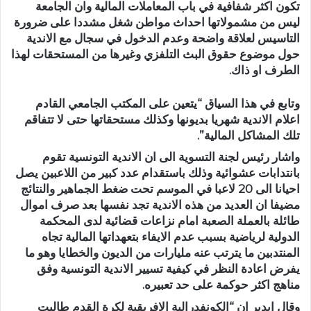
تكون اكثر شفافية في باب المعاملات المالية وان الجامعة
ليس من مشمولاتها احداث مواطن شغل مشددا على ضرورة
التاسيس لعلاقة واضحة وعدم الدخول في سجال مع الاندية
حول موضوع حقوق البث التلفزي وغيرها من المستحقات لهذا
الطرف او ذاك.
وتابع في هذا السياق “يتعين على المكتب الجامعي القادم
اعلام الاندية شهريا بديونها وكذلك مستحقاتها حتى لا تتفاقم
تلك المشاكل المالية”.
واشار رئيس لجنة التسوية الى ان الاندية التونسية تقوم
بانتدابات عشوائية وذلك باستقدام عدد كبير من اللاعبين يصل
احيانا الى 20 لاعبا في الموسم تحت ضغط الجماهير والنتائج
مضيفا ان العديد من هذه الاندية تجد نفسها بعد صرف اموال
طائلة بالعملة الصعبة امام نزاعات قضائية لدى المحكمة
الدولية لرياضية بسبب عدم الايفاء بتعهداتها المالية تجاه
المنتدبين ما يترتب عنه مليارات من الديون والخطايا وهو ما
يفرض اعادة النظر في كيفية تسيير الاندية التونسية وفق
مناهج اكثر حوكمة على حد تعبيره.
وقال ايدير ان “الكونفدرالية الافريقية لكرة القدم طالبت