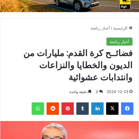
الرئيسية
/
أخبار رياضة
أخبار رياضة
فضائــح كرة القدم: مليارات من
الديون والخطايا والنزاعات
وانتدابات عشوائية
2024-12-23
0
دقيقة واحدة
فيسبوك
X
لينكدإن
بينتيريست
واتساب