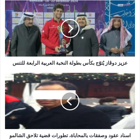
عزيز دوڨاز يُتوّج بكأس بطولة النخبة العربية الرابعة للتنس
اسناد عقود وصفقات بالمحاباة، تطورات قضية تلاحق الشالمو