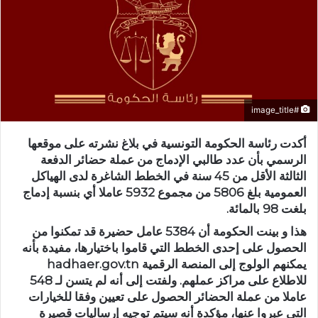
#image_title
أكدت رئاسة الحكومة التونسية في بلاغ نشرته على موقعها
الرسمي بأن عدد طالبي الإدماج من عملة حضائر الدفعة
الثالثة الأقل من 45 سنة في الخطط الشاغرة لدى الهياكل
العمومية بلغ 5806 من مجموع 5932 عاملا أي بنسبة إدماج
بلغت 98 بالمائة.
هذا و بينت الحكومة أن 5384 عامل حضيرة قد تمكنوا من
الحصول على إحدى الخطط التي قاموا باختيارها، مفيدة بأنه
يمكنهم الولوج إلى المنصة الرقمية hadhaer.gov.tn
للاطلاع على مراكز عملهم. ولفتت إلى أنه لم يتسن لـ 548
عاملا من عملة الحضائر الحصول على تعيين وفقا للخيارات
التي عبروا عنها، مؤكدة أنه سيتم توجيه إرساليات قصيرة