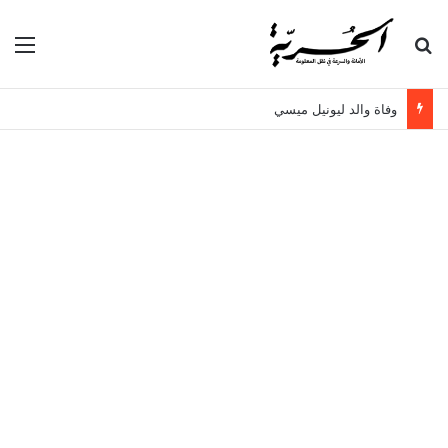
بحث عن
الق
وفاة والد ليونيل ميسي