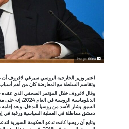
#image_title
اعتبر وزير الخارجية الروسي سيرغي لافروف أن 
وتقاسم السلطة مع المعارضة كان من أهم أسباب ا
وقال لافروف خلال المؤتمر الصحفي الذي عقده في
الدبلوماسية الروس
السبق بشار الأسد من روسيا التدخل، وبعد إقامة 
دمشق مماطلة في العملية السياسية ورغبة في إبق
وتابع أن روسيا كانت تدعو الحكومة السورية لتد
السوري السوري في 2018، في جهودها لوضع الدستور.