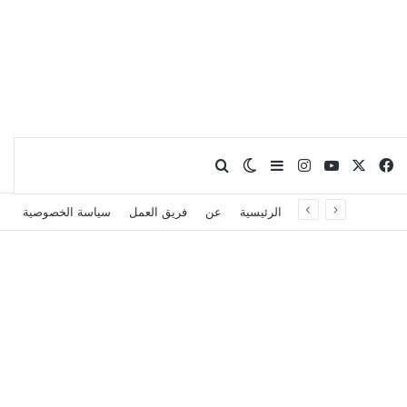
X
فيسبوك
يوتيوب
انستقرام
بحث عن
إضافة عمود جانبي
الوضع المظلم
الرئيسية
عن
فريق العمل
سياسة الخصوصية