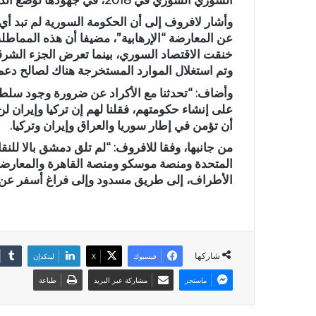
وأشار لافروف إلى أن الحكومة السورية لم تبد أي
عن المعارضة “الإرهابية”، مضيفا أن هذه المماطلة
خنقت الاقتصاد السوري، بينما تعرض الجزء الشرقي
وتم استغلال الموارد المستخرجة هناك لصالح دعم
وأضاف: “تحدثنا مع الأكراد عن ضرورة وجود سلطة 
على إنشاء حكومتهم، فقلنا لهم إن تركيا وإيران ل
أن تؤمن في إطار سوريا والعراق وإيران وتركيا.
من جانبها، وفقا للافروف: “لم تلق دمشق بالا للن
المتحدة ومنصة موسكو ومنصة القاهرة والمعارضة
الأطراف، إلى طريق مسدود وإلى فراغ أسفر عن هذ
شاركها
فيسبوك
X
لينكدإن
ماسنجر
مشاركة عبر البريد
طباعة