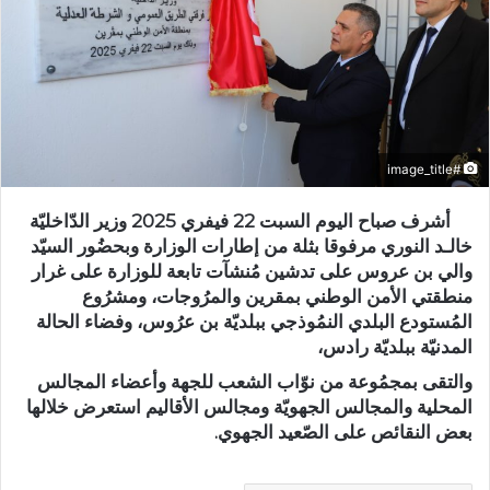
#image_title
أشرف صباح اليوم السبت 22 فيفري 2025 وزير الدّاخليّة
خالـد النوري مرفوقا بثلة من إطارات الوزارة وبحضُور السيّد
والي بن عروس على تدشين مُنشآت تابعة للوزارة على غرار
منطقتي الأمن الوطني بمقرين والمرُوجات، ومشرُوع
المُستودع البلدي النمُوذجي ببلديّة بن عرُوس، وفضاء الحالة
المدنيّة ببلديّة رادس،
والتقى بمجمُوعة من نوّاب الشعب للجهة وأعضاء المجالس
المحلية والمجالس الجهويّة ومجالس الأقاليم استعرض خلالها
بعض النقائص على الصّعيد الجهوي.