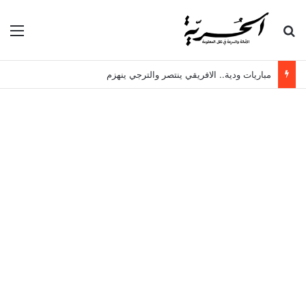
بحث عن
الق
مباريات ودية.. الافريقي ينتصر والترجي ينهزم