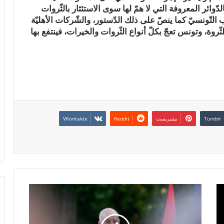
ّوائر المعروفة التي لا همّ لها سوى الاستئثار بالثّروات
التّونسيّ كما ينصّ على ذلك الدّستور، والشّركات الأهليّة
روة، وتونس تعجّ بكلّ أنواع الثّروات والخيرات، فينتفع بها
بينتيريست