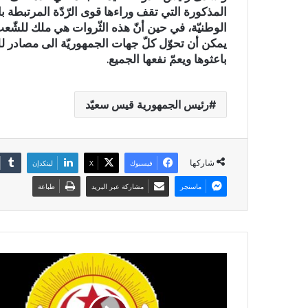
المذكورة التي تقف وراءها قوى الرّدّة المرتبطة بالد
الوطنيّة، في حين أنّ هذه الثّروات هي ملك للشّعب 
يمكن أن تحوّل كلّ جهات الجمهوريّة الى مصادر للثّ
باعثوها ويعمّ نفعها الجميع.
رئيس الجمهورية قيس سعيّد
شاركها
فيسبوك
X
لينكدإن
ماسنجر
مشاركة عبر البريد
طباعة