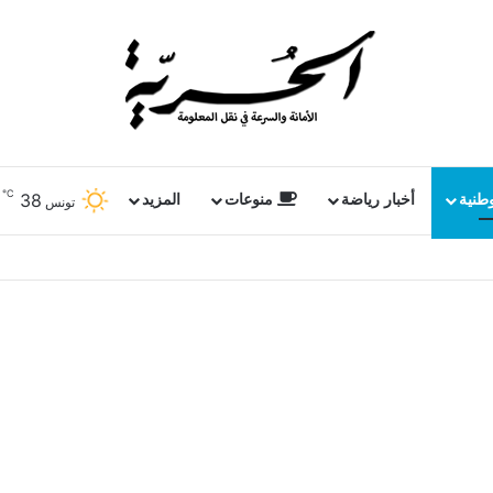
℃
38
وطنية
أخبار رياضة
منوعات
المزيد
تونس