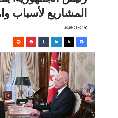
المشاريع لأسباب واه
2025-03-04
فيسبوك
X
لينكدإن
بينتيريست