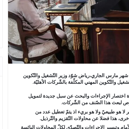
 شهر مارس الجاري،رياض شوّد وزير التّشغيل والتّكوين
غيل والتّكوين المهني المكلّفة بالشّركات الأهليّة.
رة اختصار الإجراءات والبحث عن سبل جديدة لتمويل
وص لبعث هذا الصّنف من الشّركات.
لا هو طبيعيّ ولا هو بريء اذ يتمّ تعطيل عدد من
ى، هذا فضلا عن محاولات التّقزيم والتّرذيل.
مام وتيسير الإجراءات والتّصدّي لكلّ المحاولات اليائسة