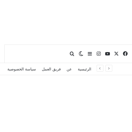
X
فيسبوك
يوتيوب
انستقرام
بحث عن
إضافة عمود جانبي
الوضع المظلم
الرئيسية
عن
فريق العمل
سياسة الخصوصية