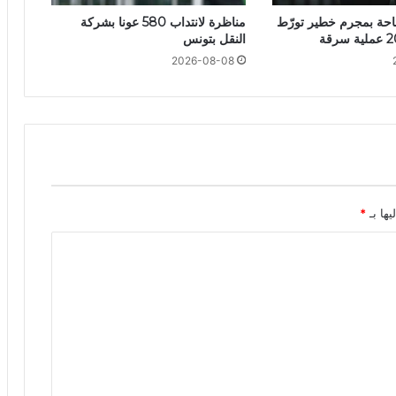
طاحة بمجرم خطير تورّط
مناظرة لانتداب 580 عونا بشركة
النقل بتونس
2026-08-08
يها بـ
*